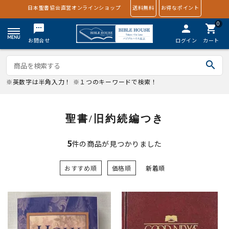
日本聖書協会直営オンラインショップ
送料無料
お得なポイント
0
textsms
person
shopping_cart
お問合せ
ログイン
カート
search
※英数字は半角入力！ ※１つのキーワードで検索！
聖書/旧約続編つき
5
件の商品が見つかりました
おすすめ順
価格順
新着順