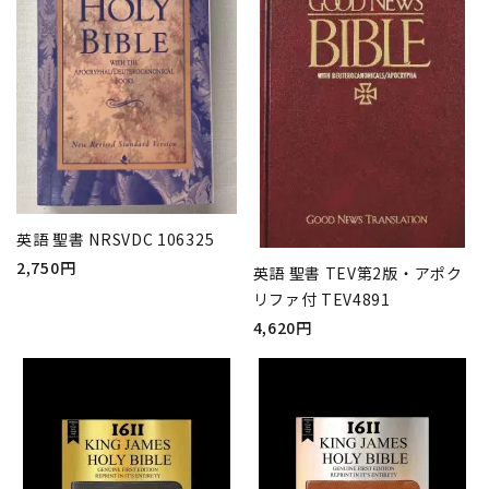
英語 聖書 NRSVDC 106325
2,750円
英語 聖書 TEV第2版・アポク
リファ付 TEV4891
4,620円