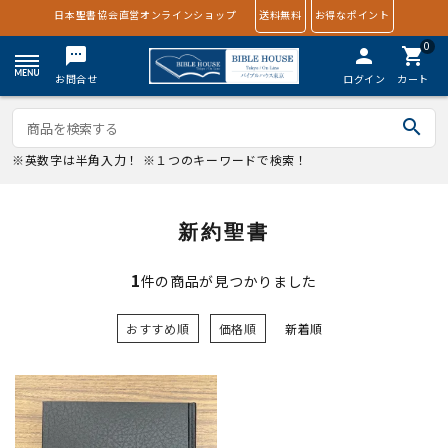
日本聖書協会直営オンラインショップ
送料無料
お得なポイント
0
textsms
person
shopping_cart
お問合せ
ログイン
カート
search
※英数字は半角入力！ ※１つのキーワードで検索！
新約聖書
1
件の商品が見つかりました
おすすめ順
価格順
新着順