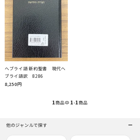
ヘブライ語 新約聖書 現代ヘ
ブライ語訳 8286
8,250円
1
1
1
商品中
-
商品
他のジャンルで探す