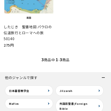
したじき 聖書地図 パウロの
伝道旅行とローマへの旅
50140
275円
3
1
3
商品中
-
商品
他のジャンルで探す
日本基督教学会
Jilzarah
MaYim
外国語聖書/Foreign
Bible