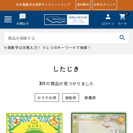
日本聖書協会直営オンラインショップ
送料無料
お得なポイント
0
textsms
person
shopping_cart
お問合せ
ログイン
カート
search
※英数字は半角入力！ ※１つのキーワードで検索！
したじき
3
件の商品が見つかりました
おすすめ順
価格順
新着順