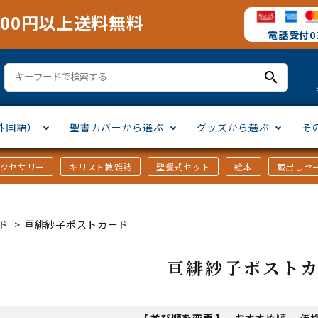
000円以上送料無料
電話受付03
search
外国語）
聖書カバーから選ぶ
グッズから選ぶ
そ
アクセサリー
キリスト教雑誌
聖餐式セット
絵本
蔵出しセ
訳
ア語
書カバー
十字架・オーナメント
」から選ぶ
口語訳
ラテン語
みことば入り聖書カバー
万年カレンダー
讃美歌・聖歌
「さ行」から選ぶ
ド
>
亘緋紗子ポストカード
シスコ会訳
ス語
ラスエード
オル・マスク
ト教雑誌
」から選ぶ
個人訳・その他
中国・台湾語
クリアカバー
Tシャツ
アートバイブル・額装
「ま行」から選ぶ
亘緋紗子ポスト
ヨーロッパ言語
類
マス特集
」から選ぶ
その他アジアの言語
ステイショナリー
手帳・カレンダー
[ 並び順を変更 ]
-
おすすめ順
-
価