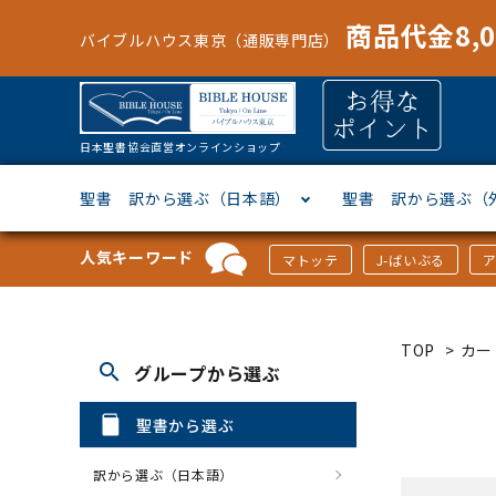
商品代金8,
バイブルハウス東京（通販専門店）
日本聖書協会直営オンラインショップ
聖書 訳から選ぶ（日本語）
聖書 訳から選ぶ（
人気キーワード
マトッテ
J-ばいぶる
聖書協会共同訳
ヘブライ語
オリジナル巻型聖書カバー
キャンドル
マンガ
「あ行」から選ぶ
新共同
ギリシ
本革聖
壁掛け
絵本
「か行
TOP
>
カー
search
グループから選ぶ
新改訳
ドイツ語
ジッパー付き聖書カバー
パスケース・ネクタイピン
聖書通読
「な行」から選ぶ
フラン
フラン
ウルト
ミニタ
キリス
「は行
聖書から選ぶ
スペイン・ポルトガル語
アクセサリー
イースター特集
「ら行」から選ぶ
その他
カード
クリス
「わ行
訳から選ぶ（日本語）