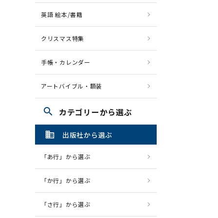
英語 絵本/書籍
クリスマス特集
手帳・カレンダー
アートバイブル・額装
search
カテゴリーから選ぶ
domain
出版社から選ぶ
「あ行」から選ぶ
「か行」から選ぶ
「さ行」から選ぶ