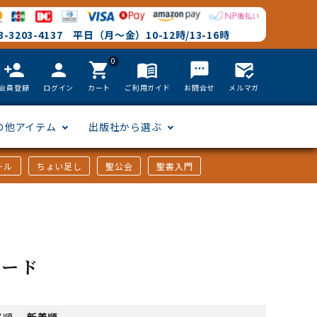
-3203-4137 平日（月～金）10-12時/13-16時
0
person_add
person
shopping_cart
menu_book
textsms
mark_email_read
会員登録
ログイン
カート
ご利用ガイド
お問合せ
メルマガ
の他アイテム
出版社から選ぶ
ール
ちょい足し
聖公会
聖書入門
文語訳
英語
フリーサイズ
聖書カードゲーム
聖書研究
「た行」から選ぶ
韓国語
その他カバー
しおり・ブックレンズ
英語 絵本/書籍
「や行」から選ぶ
カード
アフリカの言語
DVD
格順
-
新着順