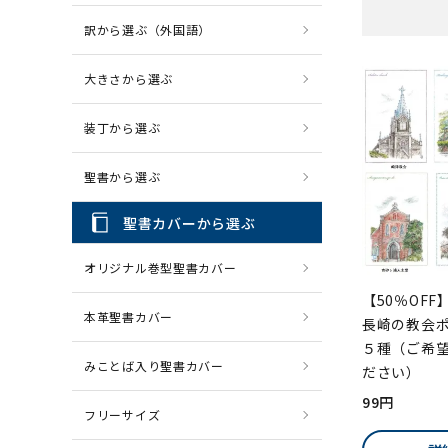
訳から選ぶ（外国語）
CD・MP3
パソコ
大きさから選ぶ
装丁から選ぶ
聖書から選ぶ
聖書カバーから選ぶ
オリジナル巻型聖書カバー
【50％OF
本革聖書カバー
長崎の教会
５種（ご希
みことば入り聖書カバー
ださい）
99円
フリーサイズ