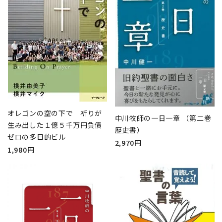
オレゴンの空の下で 祈りが
中川牧師の一日一章 （第二巻
生み出した１億５千万円負債
歴史書）
ゼロの多目的ビル
2,970円
1,980円