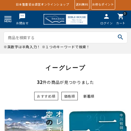
日本聖書協会直営オンラインショップ
送料無料
お得なポイント
0
textsms
person
shopping_cart
お問合せ
ログイン
カート
search
※英数字は半角入力！ ※１つのキーワードで検索！
イーグレープ
32
件の商品が見つかりました
おすすめ順
価格順
新着順