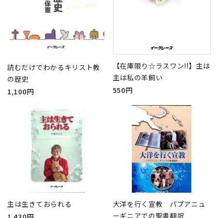
【在庫限り☆ラスワン!!】主は
読むだけでわかるキリスト教
主は私の羊飼い
の歴史
550円
1,100円
主は生きておられる
大洋を行く宣教 パプアニュ
ーギニアでの聖書翻訳
1,430円